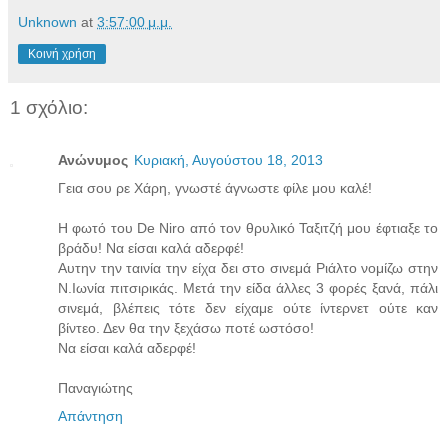
Unknown
at
3:57:00 μ.μ.
Κοινή χρήση
1 σχόλιο:
Ανώνυμος
Κυριακή, Αυγούστου 18, 2013
Γεια σου ρε Χάρη, γνωστέ άγνωστε φίλε μου καλέ!
Η φωτό του De Niro από τον θρυλικό Ταξιτζή μου έφτιαξε το
βράδυ! Να είσαι καλά αδερφέ!
Αυτην την ταινία την είχα δει στο σινεμά Ριάλτο νομίζω στην
Ν.Ιωνία πιτσιρικάς. Μετά την είδα άλλες 3 φορές ξανά, πάλι
σινεμά, βλέπεις τότε δεν είχαμε ούτε ίντερνετ ούτε καν
βίντεο. Δεν θα την ξεχάσω ποτέ ωστόσο!
Να είσαι καλά αδερφέ!
Παναγιώτης
Απάντηση